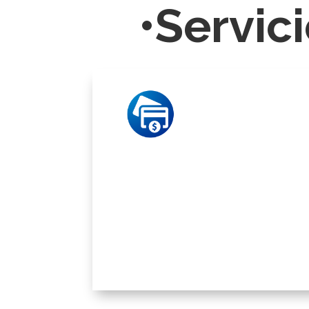
•Servici
Cré
Educ
Nanocrédito