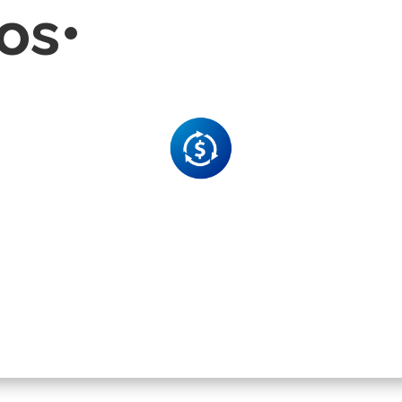
os•
dito
Servi
ativo
Outso
Gestión
Cobro
de cartera