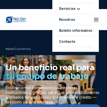
Servicios
Nosotros
Boletín informativo
Contacto
Inicio
/
Convenios
ALIANZAS ESTRATÉGICAS
Un beneficio real para
tu equipo de trabajo
Establecemos convenios con empresas,
instituciones y gremios para que sus colaboradores
y afiliados tengan acceso preferencial a crédito —
sin costo para la empresa.