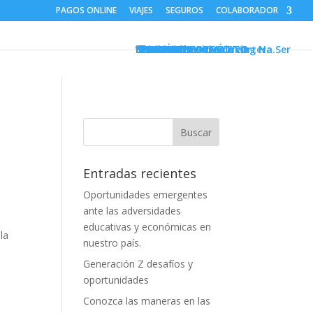
PAGOS ONLINE
VIAJES
SEGUROS
COLABORADOR
INICIO
SERVICIOS
Nanocrédito
Crédito Educativo
Gestión de cobro de cartera
Servicios de Outsourcing Na.Ser
Convenios
NOSOTROS
BOLETÍN INFORMATIVO
SOLICITUD DE CRÉDITO
CONTACTO
Entradas recientes
Oportunidades emergentes
ante las adversidades
,
educativas y económicas en
la
nuestro país.
Generación Z desafíos y
oportunidades
Conozca las maneras en las